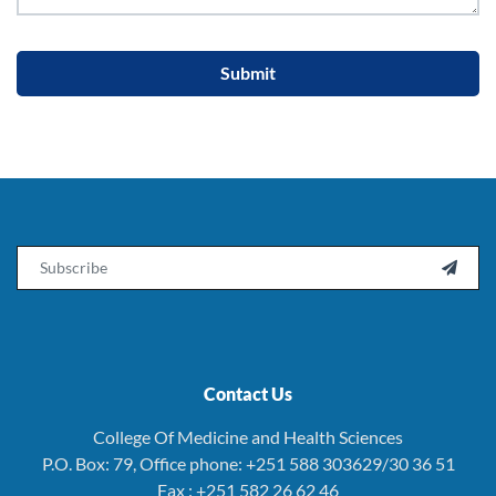
Submit
Email

Contact Us
College Of Medicine and Health Sciences
P.O. Box: 79, Office phone: +251 588 303629/30 36 51
Fax : +251 582 26 62 46