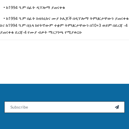
• ከ1994 ዓ.ም በፊት ዲፕሎማ ያጠናቀቁ
• ከ1994 ዓ.ም በፊት ከቴክኒክና ሙያ ኮሌጆች በዲፕሎማ ትምህርታቸውን ያጠናቀቁ
እና ከ1994 ዓ.ም በኋላ ከየትኛውም ተቋም ትምህርታቸውን በ10+3 ወይም በደረጃ -4
ያጠናቀቁ ደረጃ-4 የሙያ ብቃት ማረጋገጫ የሚያቀርቡ
Email
