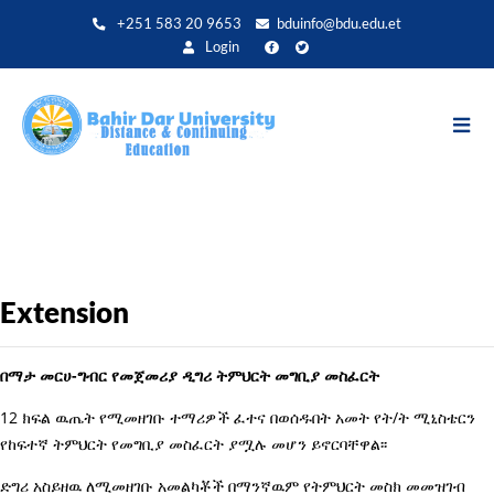
Aller
+251 583 20 9653
bduinfo@bdu.edu.et
au
Login
contenu
principal
Extension
በማታ መርሀ-ግብር የመጀመሪያ ዲግሪ ትምህርት መግቢያ መስፈርት
12 ክፍል ዉጤት የሚመዘገቡ ተማሪዎች ፈተና በወሰዱበት አመት የት/ት ሚኒስቴርን
የከፍተኛ ትምህርት የመግቢያ መስፈርት ያሟሉ መሆን ይኖርባቸዋል፡፡
ድግሪ አስይዘዉ ለሚመዘገቡ አመልካቾች በማንኛዉም የትምህርት መስክ መመዝገብ