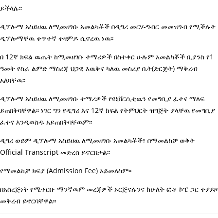
ይችላሉ፡፡
ዲፕሎማ አስይዘዉ ለሚመዘገቡ አመልካቾች በዲግሪ መርሃ-ግብር መመዝገብ የሚችሉት
ዲፕሎማቸዉ ቀጥተኛ ተዛምዶ ሲኖረዉ ነዉ፡፡
በ 12ኛ ክፍል ዉጤት ከሚመዘገቡ ተማሪዎች በስተቀር ሁሉም አመልካቾች ቢያንስ የ1
ዓመት የስራ ልምድ ማስረጃ ህጋዊ እዉቅና ካለዉ መስሪያ ቤት(ድርጅት) ማቅረብ
አለባቸዉ፡፡
ዲፕሎማ አስይዘዉ ለሚመዘገቡ ተማሪዎች የዩኒቨርሲቲዉን የመግቢያ ፈተና ማለፍ
ይጠበቅባቸዋል፡፡ ነገር ግን የዲግሪ እና 12ኛ ክፍል የትምህርት ዝግጅት ያላቸዉ የመግቢያ
ፈተና እንዲወስዱ አይጠበቅባቸዉም፡፡
ዲግሪ ወይም ዲፕሎማ አስይዘዉ ለሚመዘገቡ አመልካቾች፣ በማመልከቻ ወቅት
Official Transcript መድረስ ይኖርበታል፡፡
የማመልከቻ ክፍያ (Admission Fee) አይመለስም፡፡
በአስረጅነት የሚቀርቡ ማንኛዉም መረጃዎች ኦርጅናሉንና ከሁለት ፎቶ ኮፒ ጋር ተያይዞ
መቅረብ ይኖርባቸዋል፡፡