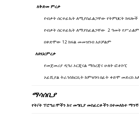
ለቅድመ ምረቃ
የብቃት ሰርተፊኬት ለሚያስፈልጋቸው የትምህርት ክፍሎች የ
የብቃት ሰርተፊኬት ለማያስፈልጋቸው 2 ዓመት የሥራልም
በቀድሞው 12 ክፍል መመዝገብ አይቻልም
ለድህረምረቃ
የመጀመሪያ ዲግሪ ኦርጂናል ማስረጃና ሁለት ፎቶኮፒ
ኦፊሺያል ትራንስክርቢት ከምዝገባ በፊት ቀድሞ መድረስ አለበ
ማሳሰቢያ
የት/ት ፕሮግራሞችን እና መግቢያ መስፈርቶችን በተመለከተ ማንኛዉ