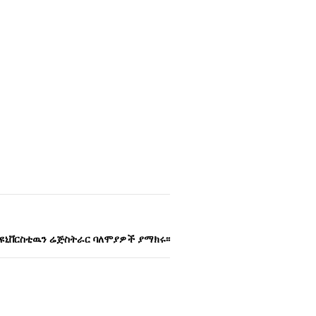
ዩኒቨርስቲዉን ሬጅስትራር ባለሞያዎች ያማክሩ፡፡