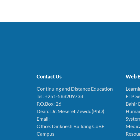
Contact Us
Web B
Continuing and Distance Education
Learn
Tel: +251-588209738
FTP Se
P.O.Box: 26
Bahir 
Dean: Dr. Meseret Zewdu(PhD)
Human
Email:
Syste
Office: Dinknesh Building CoBE
Medica
Campus
Resou