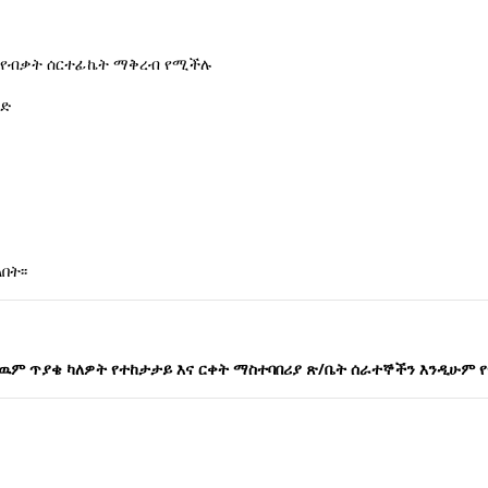
ብቃት ሰርተፊኬት ማቅረብ የሚችሉ
ድ
ት፡፡
ም ጥያቄ ካለዎት የተከታታይ እና ርቀት ማስተባበሪያ ጽ/ቤት ሰራተኞችን እንዲሁም የ