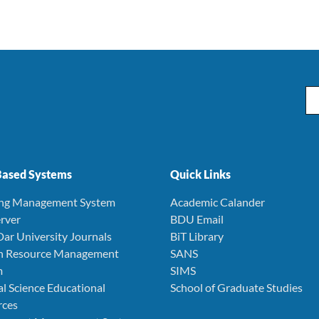
Em
ased Systems
Quick Links
ing Management System
Academic Calander
rver
BDU Email
Dar University Journals
BiT Library
 Resource Management
SANS
m
SIMS
l Science Educational
School of Graduate Studies
rces