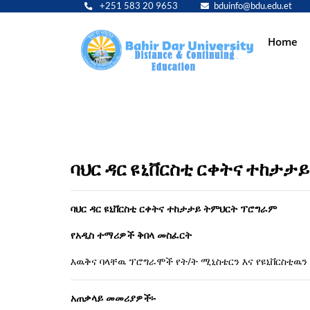
+251 583 20 9653
bduinfo@bdu.edu.et
Main
Home
navig
ባህር ዳር ዩኒቨርስቲ ርቀትና ተከታ
ባህር ዳር ዩኒቨርስቲ ርቀትና ተከታታይ ትምህርት ፕሮግራም
የአዲስ ተማሪዎች ቅበላ መስፈርት
እዉቅና ባላቸዉ ፕሮግራሞች የት/ት ሚኒስቴርን እና የዩኒቨርስቲዉን
አጠቃላይ መመሪያዎች፡-