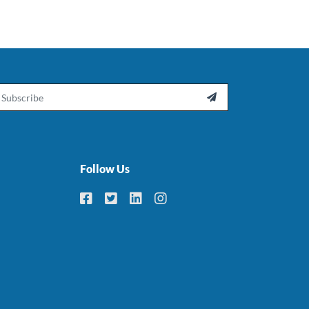
ail

Follow Us