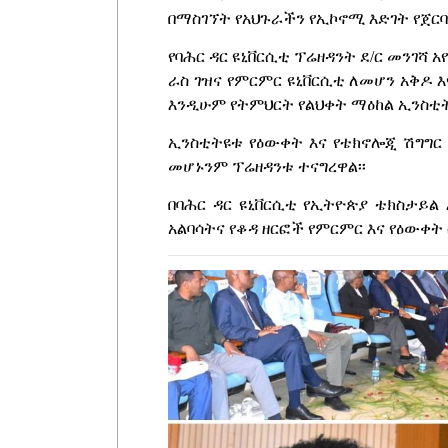
በማስገኘት የአህጉራችን የኢኮኖሚ እድገት የጀርባ
የባሕር ዳር ዩኒቨርሲቲ ፕሬዘዳንት ደ/ር መንገሻ
ራስ ገዝና የምርምር ዩኒቨርሲቲ ለመሆን አቅዶ 
እንዲሁም የትምህርት የልህቀት ማዕከል ኢንስቲት
ኢንስቲትዩቱ የዕውቀት እና የቴክኖሎጂ ሽግግር
መሆኑንም ፕሬዘዳንቱ ተናግረዋል፡፡
በባሕር ዳር ዩኒቨርሲቲ የኢትዮጵያ ቴክስታይ
አልባሳትና የቆዳ ዘርፎች የምርምር እና የዕውቀ