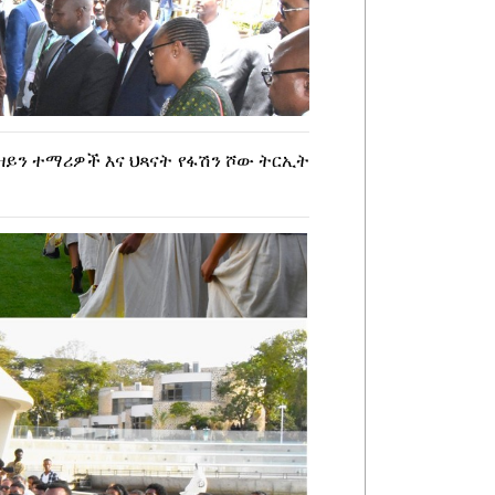
ዛይን ተማሪዎች እና ህጻናት የፋሽን ሾው ትርኢት