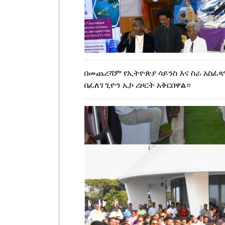
በመጨረሻም የኢትዮጵያ ሳይንስ እና ስራ አስፈጻ
በፈለገ ጊዮን ኢኮ ሪዞርት አቅርበዋል።