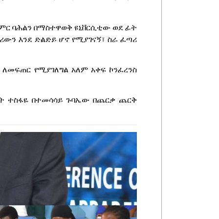
ምርምር ባሕልን በማስተዋወቅ ዩኒቨርሲቲው ወደ ፊት
ሪውን እንደ ድልድይ ሆኖ የሚያገናኝ፣ ስራ ፈጣሪ
 ለመፍጠር የሚያገለግል አለም አቀፍ ኮንፈረንስ
ራት ተስፋዬ በተመሳሳይ ጉባኤው በጨርቃ ጨርቅ