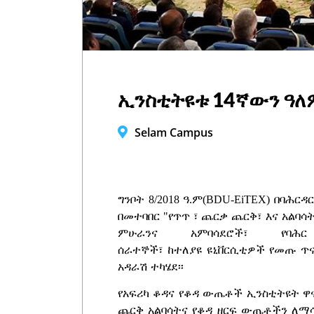
ኢንስቲትዩቱ 14ኛውን ዓለም
Selam Campus
ግንቦት 8/2018 ዓ.ም
(BDU-EiTEX) በባሕር
በመተባበር "የጥጥ
፣
ጨርቃ ጨርቅ፣ እና አልባሳት
ምሁራንና አምባሳደሮች፣ የባሕ
ሰራተኞች፣ ከተለያዩ ዩኒቨርሲቲዎች የመጡ ጥና
አዳራሽ ተካሄደ፡፡
የአፍሪካ ቆዳና የቆዳ ውጤቶች ኢንስቲትዩት ዋ
ጨርቅ አልባሳትና የቆዳ ዘርፍ ውጤቶችን ለማሳ