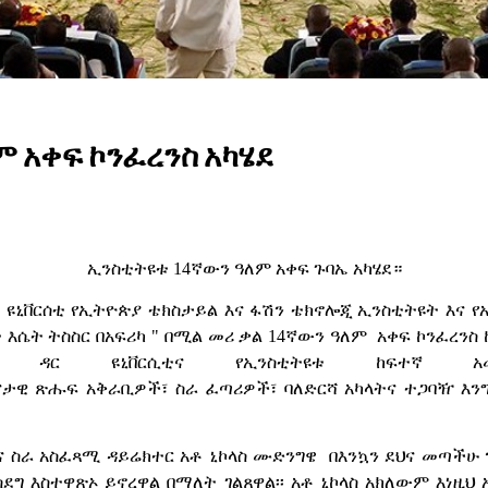
 አቀፍ ኮንፈረንስ አካሄደ
ኢንስቲትዩቱ 14ኛውን ዓለም አቀፍ ጉባኤ አካሄደ።
ዳር ዩኒቨርሰቲ የኢትዮጵያ ቴክስታይል እና ፋሽን ቴክኖሎጂ ኢንስቲትዩት እና 
 እሴት ትስስር በአፍሪካ " በሚል መሪ ቃል 14ኛውን ዓለም አቀፍ ኮንፈረንስ ከ
ር ዳር ዩኒቨርሲቲና የኢንስቲትዩቱ ከፍተኛ አመ
ታዊ ጽሑፍ አቅራቢዎች፣ ስራ ፈጣሪዎች፣ ባለድርሻ አካላትና ተጋባዥ እንግ
ና ስራ አስፈጻሚ ዳይሬክተር አቶ ኒኮላስ ሙድንግዌ በእንኳን ደህና መጣችሁ
ደግ እስተዋጽኦ ይኖረዋል በማለት ገልጸዋል፡፡ አቶ ኒኮላስ አክለውም እነዚህ