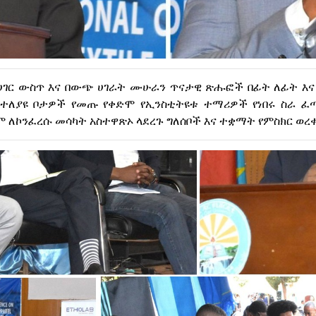
በሀገር ውስጥ እና በውጭ ሀገራት ሙሁራን ጥናታዊ ጽሑፎች በፊት ለፊት እና
 ከተለያዩ ቦታዎች የመጡ የቀድሞ የኢንስቲትዩቱ ተማሪዎች የነበሩ ስራ 
ለኮንፈረሱ መሳካት አስተዋጽኦ ላደረጉ ግለሰቦች እና ተቋማት የምስክር ወረቀ