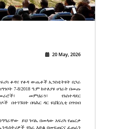
20 May, 2026
የአፍሪካ ቆዳና የቆዳ ውጤቶች ኢንስቲትዩት በጋራ
ግንቦት 7-8/2018 ዓ.ም ከተለያዩ ሀገራት በመጡ
ራሮች፣ መምህራን፣ የአስተዳደር
ዶች በተገኙበት በባሕር ዳር ዩኒቨርሲቲ በጥበብ
 ንግግራቸው ይህ ጉባኤ በመላው አፍሪካ የጨርቃ
 ኢንዱስትሪዎች የስራ እድል በመፍጠርና ፈጠራን