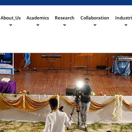
Skip
to
main
About_Us
Academics
Research
Collaboration
Industr
ation
content