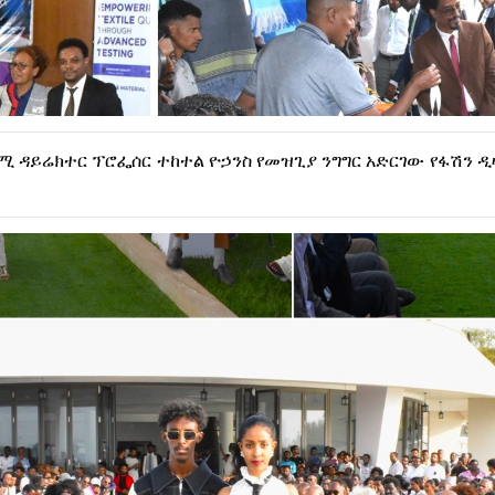
ሚ ዳይሬክተር ፕሮፌሰር ተከተል ዮኃንስ የመዝጊያ ንግግር አድርገው የፋሽን ዲ