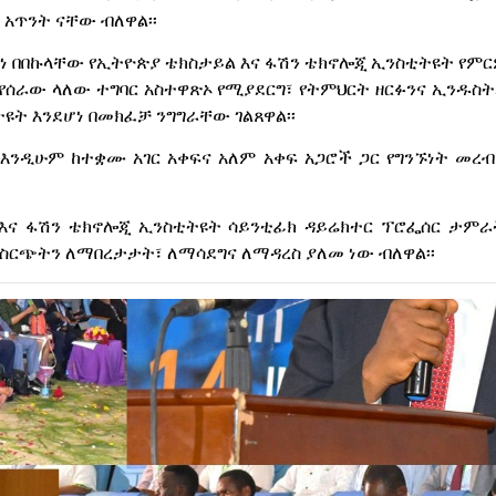
 አጥንት ናቸው ብለዋል፡፡
 አየነ በበኩላቸው የኢትዮጵያ ቴክስታይል እና ፋሽን ቴክኖሎጂ ኢንስቲትዩት የ
እየሰራው ላለው ተግባር አስተዋጽኦ የሚያደርግ፣ የትምህርት ዘርፉንና ኢንዱስት
ዩት እንደሆነ በመክፈቻ ንግግራቸው ገልጸዋል፡፡
 እንዲሁም ከተቋሙ አገር አቀፍና አለም አቀፍ አጋሮች ጋር የግንኙነት መረብ
ል እና ፋሽን ቴክኖሎጂ ኢንስቲትዩት ሳይንቲፊክ ዳይሬክተር ፕሮፌሰር ታም
ት ስርጭትን ለማበረታታት፣ ለማሳደግና ለማዳረስ ያለመ ነው ብለዋል፡፡