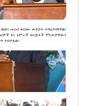
 በበይነ መረብ ቀርበው ውይይት ተካሂዶባቸዋል፤
ፈጣሪዎች እና አምራች ድርጅቶች ምርቶቻቸውን
ት ተሰጥቷል፡፡