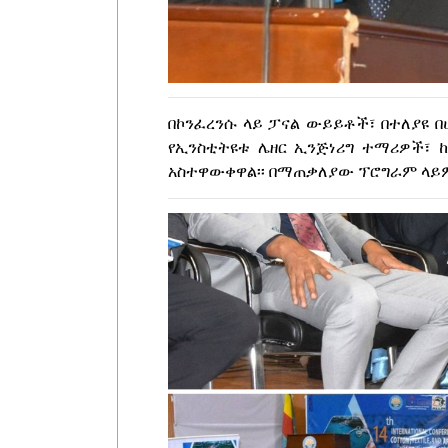
በኮንፈረንሱ ላይ ፓናል ውይይቶች፣ በተለያዩ 
የኢንስቲትዩቱ ሌዘር ኢንጅነሪግ ተማሪዎች፣
አስተዋውቀዋል፡፡ በማጠቃለያው ፕሮግራም ላይም 