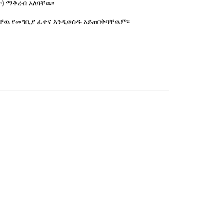
) ማቅረብ አለባቸዉ፡፡
ላቸዉ የመግቢያ ፈተና እንዲወስዱ አይጠበቅባቸዉም፡፡