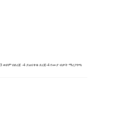
3 ወይም በደረጃ -4 ያጠናቀቁ ደረጃ-4 የሙያ ብቃት ማረጋገጫ