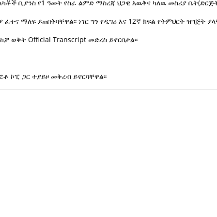
ቾች ቢያንስ የ1 ዓመት የስራ ልምድ ማስረጃ ህጋዊ እዉቅና ካለዉ መስሪያ ቤት(ድርጅት
ተና ማለፍ ይጠበቅባቸዋል፡፡ ነገር ግን የዲግሪ እና 12ኛ ክፍል የትምህርት ዝግጅት ያ
ቅት Official Transcript መድረስ ይኖርበታል፡፡
ቶ ኮፒ ጋር ተያይዞ መቅረብ ይኖርባቸዋል፡፡