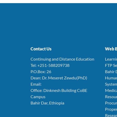
Contact Us
Web B
Continuing and Distance Education
Learn
Tel: +251-588209738
FTP Se
P.O.Box: 26
Bahir 
Dean: Dr. Meseret Zewdu(PhD)
Human
Email:
Syste
Office: Dinknesh Building CoBE
Medica
Campus
Resou
Bahir Dar, Ethiopia
Procu
Prope
Resear