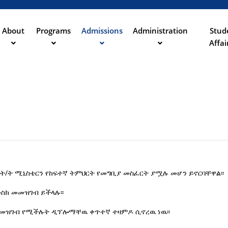
Aller
au
contenu
About
Programs
Admissions
Administration
Stud
ation
principal
Affai
ት/ት ሚኒስቴርን የከፍተኛ ትምህርት የመግቢያ መስፈርት ያሟሉ መሆን ይኖርባቸዋል፡፡
ስክ መመዝገብ ይችላሉ፡፡
መመዝገብ የሚችሉት ዲፕሎማቸዉ ቀጥተኛ ተዛምዶ ሲኖረዉ ነዉ፡፡