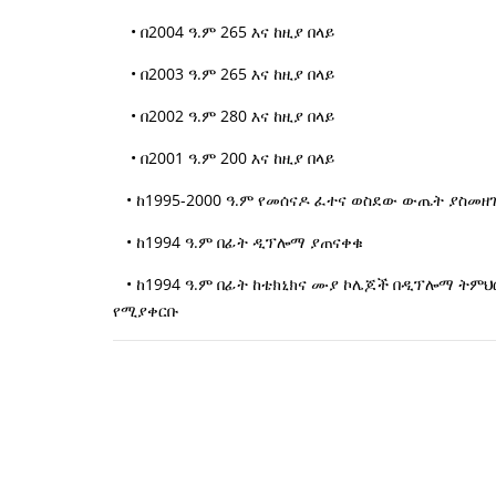
• በ2004 ዓ.ም 265 እና ከዚያ በላይ
• በ2003 ዓ.ም 265 እና ከዚያ በላይ
• በ2002 ዓ.ም 280 እና ከዚያ በላይ
• በ2001 ዓ.ም 200 እና ከዚያ በላይ
• ከ1995-2000 ዓ.ም የመሰናዶ ፈተና ወስደው ውጤት ያስመዘ
• ከ1994 ዓ.ም በፊት ዲፕሎማ ያጠናቀቁ
• ከ1994 ዓ.ም በፊት ከቴክኒክና ሙያ ኮሌጆች በዲፕሎማ ትምህ
የሚያቀርቡ