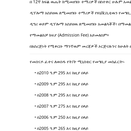
በ 12ኛ ክፍል ዉጤት ከሚመዘገቡ ተማሪዎች በስተቀር ሁሉም አመልካ
ዲፕሎማ አስይዘዉ ለሚመዘገቡ ተማሪዎች የዩኒቨርሲቲዉን የመግቢያ ፈ
ዲግሪ ወይም ዲፕሎማ አስይዘዉ ለሚመዘገቡ አመልካቾች፣ በማመልከቻ ወ
የማመልከቻ ክፍያ (Admission Fee) አይመለስም፡፡
በአስረጅነት የሚቀርቡ ማንኛዉም መረጃዎች ኦርጅናሉንና ከሁለት ፎ
የመሰናዶ ፈተና ለወሰዱ የት/ት ሚኒስቴር የመግቢያ መስፈርት፡-
• በ2010 ዓ.ም 295 እና ከዚያ በላይ
• በ2009 ዓ.ም 295 እና ከዚያ በላይ
• በ2008 ዓ.ም 295 እና ከዚያ በላይ
• በ2007 ዓ.ም 275 እና ከዚያ በላይ
• በ2006 ዓ.ም 250 እና ከዚያ በላይ
• በ2005 ዓ.ም 265 እና ከዚያ በላይ