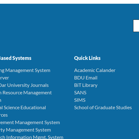
Em
ased Systems
Quick Links
ing Management System
Academic Calander
rver
BDU Email
Dar University Journals
BiT Library
 Resource Management
SANS
m
SIMS
l Science Educational
School of Graduate Studies
rces
rement Management System
rty Management System
ch Information Mgmt. System