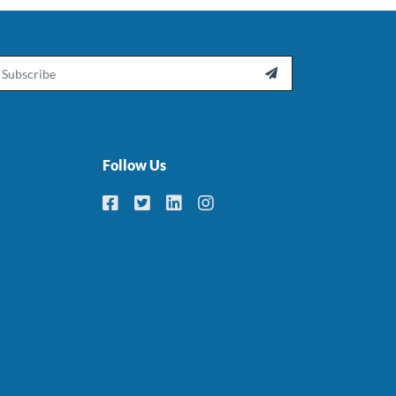
ail

Follow Us