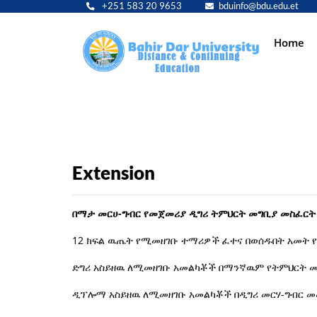
+251 583 20 9653
bduinfo@bdu.edu.et
Main
Home
navig
Extension
በማታ መርሀ-ግብር የመጀመሪያ ዲግሪ ትምህርት መግቢያ መስፈርት
12 ክፍል ዉጤት የሚመዘገቡ ተማሪዎች ፈተና በወሰዱበት አመት የ
ድግሪ አስይዘዉ ለሚመዘገቡ አመልካቾች በማንኛዉም የትምህርት መ
ዲፕሎማ አስይዘዉ ለሚመዘገቡ አመልካቾች በዲግሪ መርሃ-ግብር 