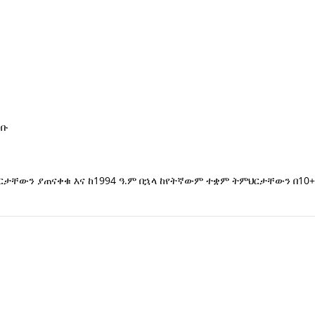
ገቡ
ርታቸውን ያጠናቀቁ እና ከ1994 ዓ.ም በኋላ ከየትኛውም ተቋም ትምህርታቸውን በ10+