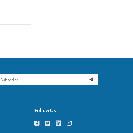
ail

Follow Us