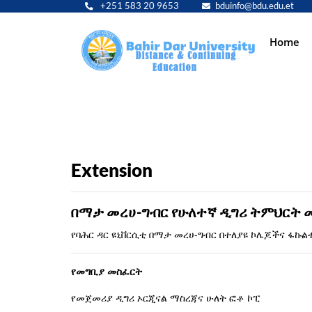
+251 583 20 9653
bduinfo@bdu.edu.et
Main
Home
navig
Extension
በማታ መረሀ-ግብር የሁለተኛ ዲግሪ ትምህርት 
የባሕር ዳር ዩኒቨርሲቲ በማታ መረሀ-ግብር በተለያዩ ኮሌጆችና ፋኩ
የመግቢያ መስፈርት
የመጀመሪያ ዲግሪ ኦርጂናል ማስረጃና ሁለት ፎቶ ኮፒ