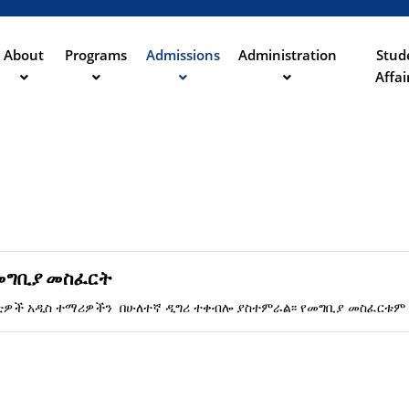
Aller
au
contenu
About
Programs
Admissions
Administration
Stud
ation
principal
Affai
መግቢያ መስፈርት
ልቲዎች አዲስ ተማሪዎችን በሁለተኛ ዲግሪ ተቀብሎ ያስተምራል፡፡ የመግቢያ መስፈርቱም 