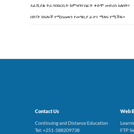
ኦፊሺያል ትራንስክርቢት ከምዝገባ በፊት ቀድሞ መድረስ አለበት፡፡
በት/ት ክፍሎች የሚሰጠዉን የመግቢያ ፈተና ማለፍ የሚችሉ፡፡
Contact Us
Web B
Continuing and Distance Education
Learn
Tel: +251-588209738
FTP Se