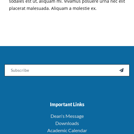
sodales est ut, aliquam mi. Vivamus posuere urna nec elit
placerat malesuada. Aliquam a molestie ex.
Email

Important Links
Dean's Message
Downloads
Academic Calendar