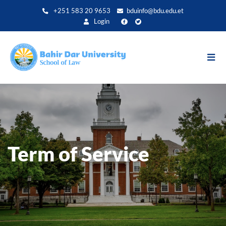
Direkt
+251 583 20 9653
bduinfo@bdu.edu.et
zum
Login
Inhalt
Term of Service