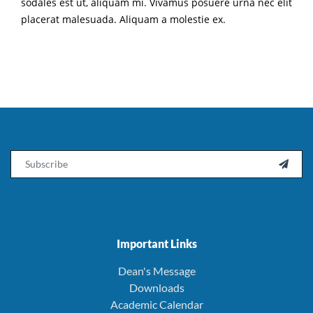
sodales est ut, aliquam mi. Vivamus posuere urna nec elit
placerat malesuada. Aliquam a molestie ex.
Email

Important Links
Dean's Message
Downloads
Academic Calendar