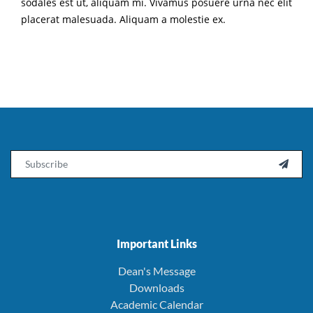
sodales est ut, aliquam mi. Vivamus posuere urna nec elit
placerat malesuada. Aliquam a molestie ex.
Email

Important Links
Dean's Message
Downloads
Academic Calendar