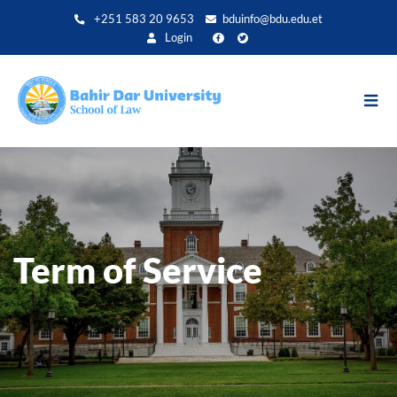
Skip
+251 583 20 9653
bduinfo@bdu.edu.et
to
Login
main
content
Term of Service