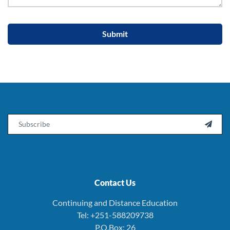
Submit
Email

Contact Us
Continuing and Distance Education
Tel: +251-588209738
P.O.Box: 26