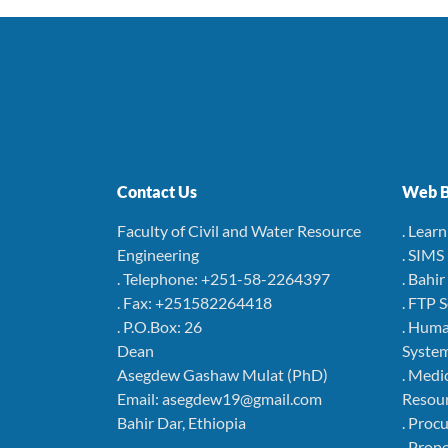
Contact Us
Web B
Faculty of Civil and Water Resource
. Lear
Engineering
. SIMS
. Telephone: +251-58-2264397
. Bahi
. Fax: +251582264418
. FTP 
. P.O.Box: 26
. Hum
Dean
Syste
Asegdew Gashaw Mulat (PhD)
. Medi
Email: asegdew19@gmail.com
Resou
Bahir Dar, Ethiopia
. Pro
. Pro