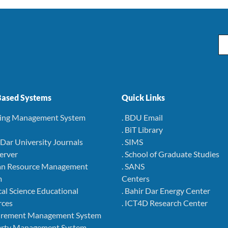
Em
ased Systems
Quick Links
ning Management System
. BDU Email
. BiT Library
r Dar University Journals
. SIMS
Server
. School of Graduate Studies
an Resource Management
. SANS
m
Centers
cal Science Educational
. Bahir Dar Energy Center
rces
. ICT4D Research Center
curement Management System
perty Management System