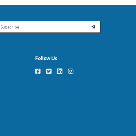
ail

Follow Us