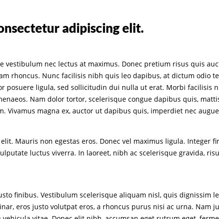
nsectetur adipiscing elit.
e vestibulum nec lectus at maximus. Donec pretium risus quis auct
quam rhoncus. Nunc facilisis nibh quis leo dapibus, at dictum odio 
posuere ligula, sed sollicitudin dui nulla ut erat. Morbi facilisis n
menaeos. Nam dolor tortor, scelerisque congue dapibus quis, mattis
m. Vivamus magna ex, auctor ut dapibus quis, imperdiet nec augue. 
lit. Mauris non egestas eros. Donec vel maximus ligula. Integer fini
lputate luctus viverra. In laoreet, nibh ac scelerisque gravida, ri
 justo finibus. Vestibulum scelerisque aliquam nisl, quis dignissim
r, eros justo volutpat eros, a rhoncus purus nisi ac urna. Nam justo 
cu vehicula vitae. Donec elit nibh, accumsan eget rutrum eget, ferme