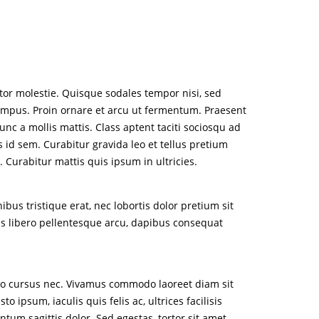
or molestie. Quisque sodales tempor nisi, sed
tempus. Proin ornare et arcu ut fermentum. Praesent
unc a mollis mattis. Class aptent taciti sociosqu ad
 id sem. Curabitur gravida leo et tellus pretium
Curabitur mattis quis ipsum in ultricies.
bus tristique erat, nec lobortis dolor pretium sit
sus libero pellentesque arcu, dapibus consequat
 leo cursus nec. Vivamus commodo laoreet diam sit
ipsum, iaculis quis felis ac, ultrices facilisis
ntum sagittis dolor. Sed egestas, tortor sit amet