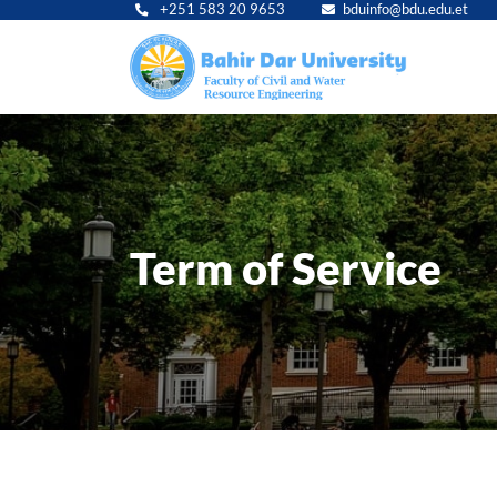
+251 583 20 9653
bduinfo@bdu.edu.et
Main
navig
Term of Service