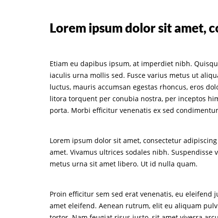
Lorem ipsum dolor sit amet, co
Etiam eu dapibus ipsum, at imperdiet nibh. Quisqu
iaculis urna mollis sed. Fusce varius metus ut ali
luctus, mauris accumsan egestas rhoncus, eros dolor 
litora torquent per conubia nostra, per inceptos hi
porta. Morbi efficitur venenatis ex sed condimentu
Lorem ipsum dolor sit amet, consectetur adipiscing e
amet. Vivamus ultrices sodales nibh. Suspendisse vu
metus urna sit amet libero. Ut id nulla quam.
Proin efficitur sem sed erat venenatis, eu eleifend
amet eleifend. Aenean rutrum, elit eu aliquam pulvina
tortor. Nam feugiat risus justo, sit amet viverra ar