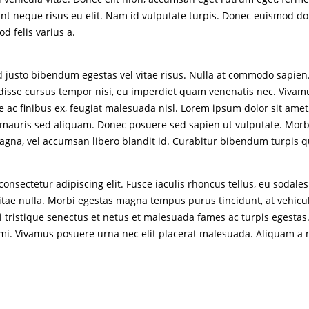
 neque risus eu elit. Nam id vulputate turpis. Donec euismod dolor
d felis varius a.
 justo bibendum egestas vel vitae risus. Nulla at commodo sapien
disse cursus tempor nisi, eu imperdiet quam venenatis nec. Vivam
 ac finibus ex, feugiat malesuada nisl. Lorem ipsum dolor sit amet
auris sed aliquam. Donec posuere sed sapien ut vulputate. Morbi or
a, vel accumsan libero blandit id. Curabitur bibendum turpis quis 
sectetur adipiscing elit. Fusce iaculis rhoncus tellus, eu sodales
tae nulla. Morbi egestas magna tempus purus tincidunt, at vehicula 
orbi tristique senectus et netus et malesuada fames ac turpis egest
m mi. Vivamus posuere urna nec elit placerat malesuada. Aliquam a 