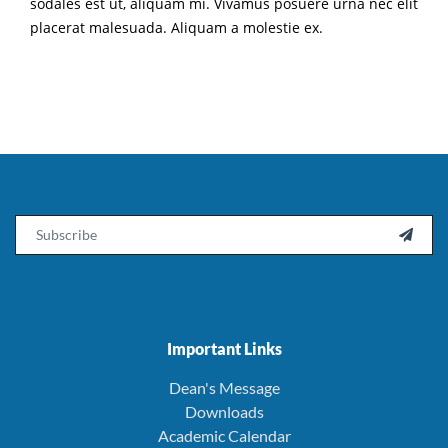
sodales est ut, aliquam mi. Vivamus posuere urna nec elit
placerat malesuada. Aliquam a molestie ex.
Email

Important Links
Dean's Message
Downloads
Academic Calendar